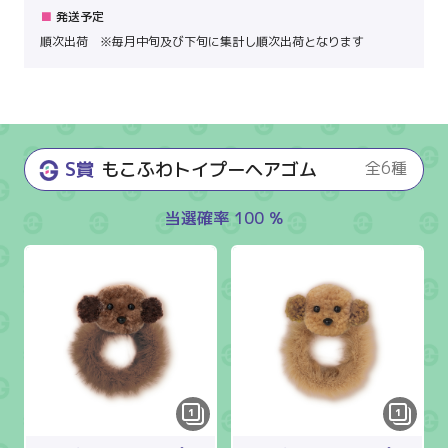
発送予定
順次出荷 ※毎月中旬及び下旬に集計し順次出荷となります
S賞
もこふわトイプーヘアゴム
全6種
当選確率 100 %
1
1