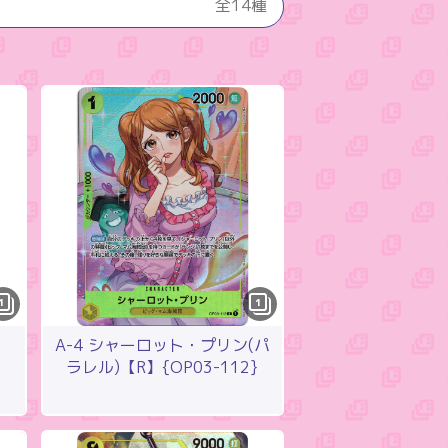
全14種
1
1
】
A-4 シャーロット・プリン(パ
ラレル)【R】{OP03-112}