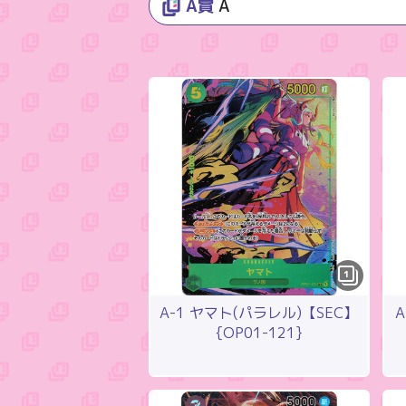
A賞
A
1
A-1 ヤマト(パラレル)【SEC】
A
{OP01-121}