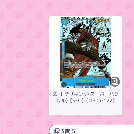
1
SS-1 そげキング(スーパーパラ
レル)【SEC】{OP03-122}
S賞
S