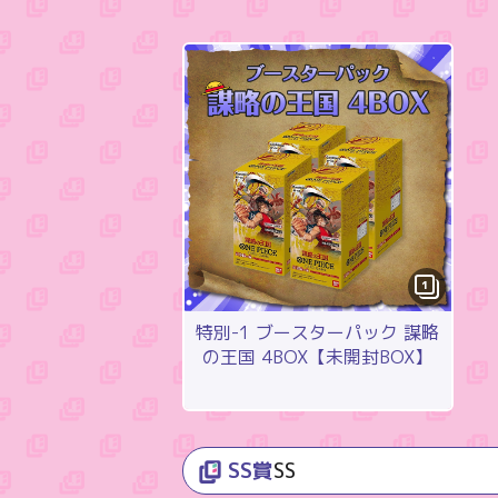
1
特別-1 ブースターパック 謀略
の王国 4BOX【未開封BOX】
SS賞
SS