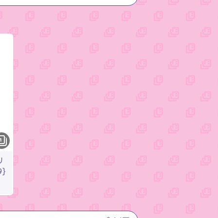
1
リ
9}