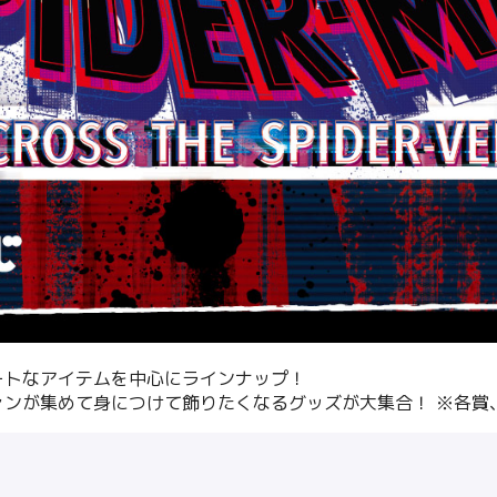
ートなアイテムを中⼼にラインナップ！
ァンが集めて⾝につけて飾りたくなるグッズが⼤集合！ ※各賞