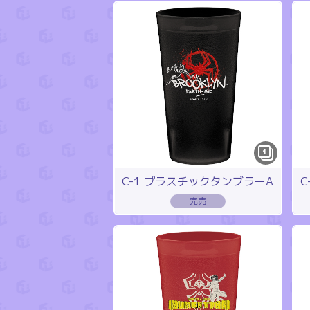
1
C-1 プラスチックタンブラーA
C