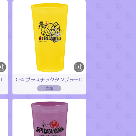
1
1
ーC
C-4 プラスチックタンブラーD