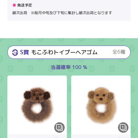
発送予定
順次出荷 ※毎月中旬及び下旬に集計し順次出荷となります
S賞
もこふわトイプーヘアゴム
全6種
当選確率 100 %
1
1