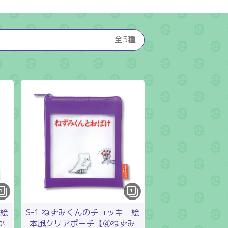
全5種
1
1
 絵
S-1 ねずみくんのチョッキ 絵
か
本風クリアポーチ【④ねずみ