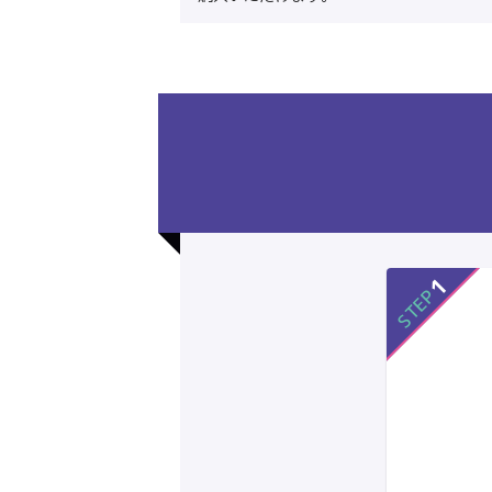
1
STEP