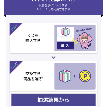
景品をポイントに交換!
1pt = 1円で利用できます
1
STEP
くじを
購入する
2
STEP
交換する
商品を選ぶ