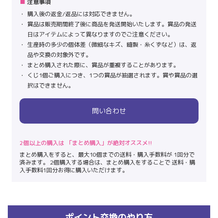
注意事項
購入後の返金/返品には対応できません。
賞品は販売期間終了後に商品を発送開始いたします。賞品の発送
日はアイテムによって異なりますのでご注意ください。
生産時の多少の個体差（微細なキズ、縫製・糸くずなど）は、返
品や交換の対象外です。
まとめ購入された際に、賞品が重複することがあります。
くじ1個ご購入につき、1つの賞品が抽選されます。賞や賞品の選
択はできません。
問い合わせ
2個以上の購入は 「まとめ購入」が絶対オススメ!!
まとめ購入をすると、最大10個までの送料・購入手数料が 1回分で
済みます。 2個購入する場合は、まとめ購入をすることで 送料・購
入手数料1回分お得に購入いただけます。
ポイント交換のやり方