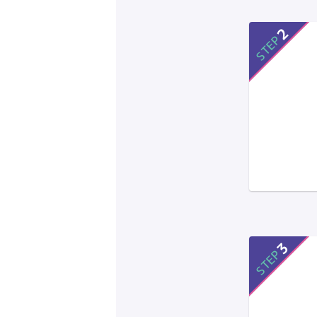
2
STEP
3
STEP