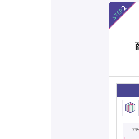
2
STEP