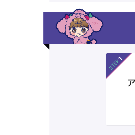
1
STEP