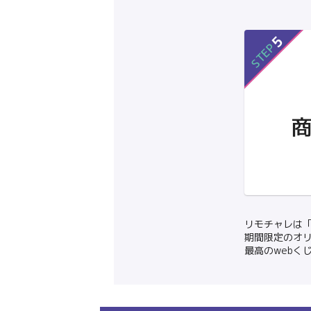
5
STEP
リモチャレは
期間限定のオ
最高のwebく