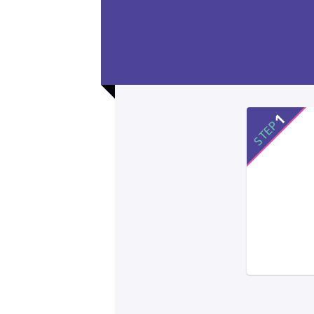
1
STEP