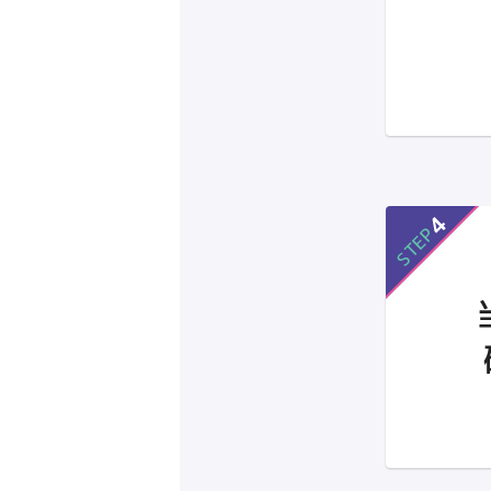
4
STEP