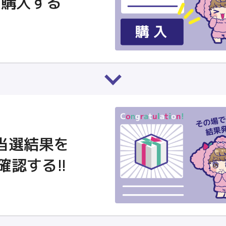
購入する
当選結果を
確認する!!